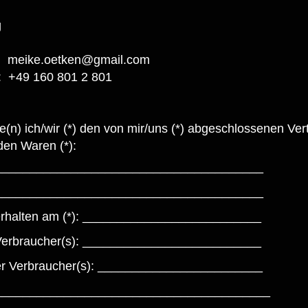
g
e:
meike.oetken@gmail.com
 +49 160 801 2 801
fe(n) ich/wir (*) den von mir/uns (*) abgeschlossenen Ve
den Waren (*):
_______________________________________
_______________________________________
)/erhalten am (*): __________________________
Verbraucher(s): __________________________
der Verbraucher(s): ________________________
________________________________________