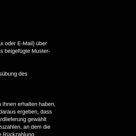
fax oder E-Mail) über
as beigefügte Muster-
Ausübung des
n Ihnen erhalten haben,
h daraus ergeben, dass
rdlieferung gewählt
zuzahlen, an dem die
se Rückzahlung