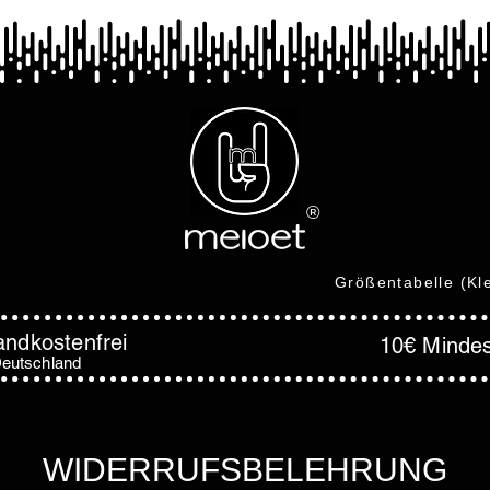
®
Größentabelle (Kl
andkostenfrei
10€ Mindes
eutschland
WIDERRUFSBELEHRUNG