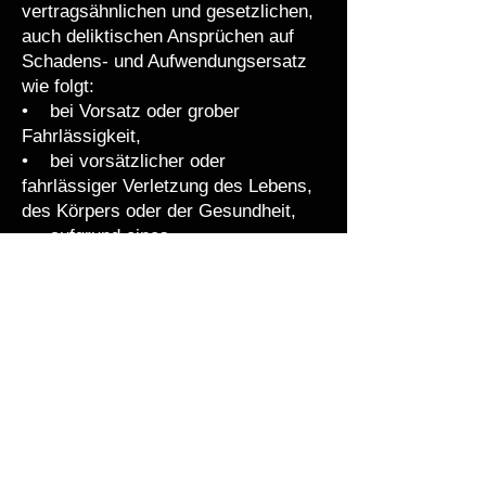
vertragsähnlichen und gesetzlichen,
auch deliktischen Ansprüchen auf
Schadens- und Aufwendungsersatz
wie folgt:
• bei Vorsatz oder grober
Fahrlässigkeit,
• bei vorsätzlicher oder
fahrlässiger Verletzung des Lebens,
des Körpers oder der Gesundheit,
• aufgrund eines
Garantieversprechens, soweit
diesbezüglich nichts anderes
geregelt ist,
• aufgrund zwingender Haftung wie
etwa nach dem
Produkthaftungsgesetz.
Eine darüberhinausgehende Haftung
ist ausgeschlossen.
8.3. Vorstehende Haftungsregelungen