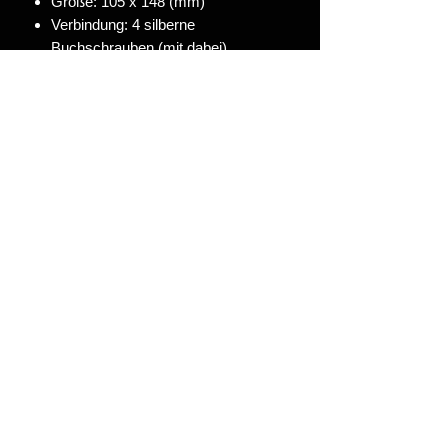
Größe: 105 x 148 (mm)
Verbindung: 4 silberne
Buchschrauben (mit dabei)
Platz für Geldscheine, Gutscheine
oder kleine Botschaften
Auch nach dem Event als Deko
nutzbar
Produkt wird nach Eingang der
Bestellung gefertigt.
Ob zum Geburtstag, Konzertticket-
Geschenk oder einfach als coole
Überraschung – mit dieser Karte sagst
du:
Cash, aber mit Stil – und
bleibendem Eindruck!
Hinweis:
Trotz Reinigung können an dem
Du möchtest es individuell?
Material leichte Schmauchspuren