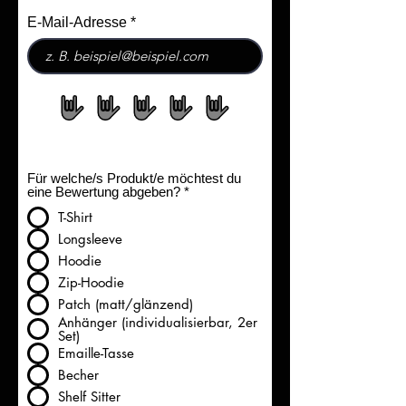
E-Mail-Adresse
Für welche/s Produkt/e möchtest du
P
eine Bewertung abgeben?
*
f
T-Shirt
l
i
Longsleeve
c
h
Hoodie
t
Zip-Hoodie
f
e
Patch (matt/glänzend)
l
Anhänger (individualisierbar, 2er
d
Set)
Emaille-Tasse
Becher
Shelf Sitter