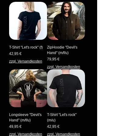
T-Shirt "Let's rock" (f)
ZipHoodie "Devil's
Hand" (m/f/u)
Preis
42,95 €
Preis
79,95 €
zzgl. Versandkosten
zzgl. Versandkosten
Longsleeve "Devil's
T-Shirt "Let's rock"
Hand" (m/f/u)
(m/u)
Preis
Preis
49,95 €
42,95 €
zzgl. Versandkosten
zzgl. Versandkosten